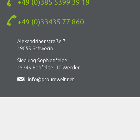
+49 (0)385 5399 39 19
sredinem , i štetnih materija u zatvorenim prostorima
Koperaciona platforma SEE You
+49 (0)33435 77 860
Reference
Alexandrinenstraße 7
Kontakt
19055 Schwerin
DE
Siedlung Sophienfelde 1
SRB
15345 Rehfelde OT Werder
EN
info@proumwelt.net