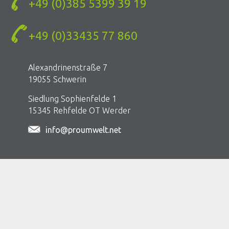
+49 (0)385 5399 39 19
sredinem , i štetnih materija u zatvorenim prostorima
Koperaciona platforma SEE You
+49 (0)33435 77 860
Reference
Alexandrinenstraße 7
Kontakt
19055 Schwerin
DE
Siedlung Sophienfelde 1
SRB
15345 Rehfelde OT Werder
EN
info@proumwelt.net